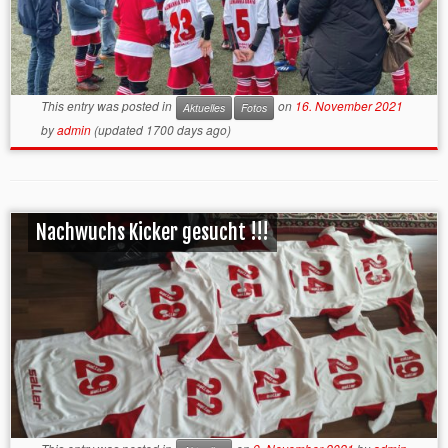
This entry was posted in
on
16. November 2021
Aktuelles
Fotos
by
admin
(updated 1700 days ago)
Nachwuchs Kicker gesucht !!!