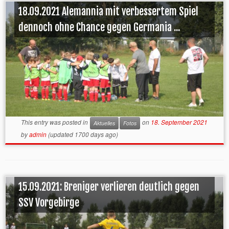
18.09.2021 Alemannia mit verbessertem Spiel
dennoch ohne Chance gegen Germania ...
This entry was posted in
on
18. September 2021
Aktuelles
Fotos
by
admin
(updated 1700 days ago)
15.09.2021: Breniger verlieren deutlich gegen
SSV Vorgebirge