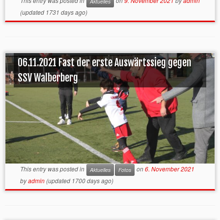
This entry was posted in
on
9. November 2021
by
admin
Aktuelles
(updated 1731 days ago)
06.11.2021 Fast der erste Auswärtssieg gegen
SSV Walberberg
This entry was posted in
on
6. November 2021
Aktuelles
Fotos
by
admin
(updated 1700 days ago)