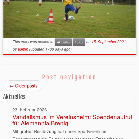
This entry was posted in
on
15. September 2021
Aktuelles
Fotos
by
admin
(updated 1700 days ago)
Post navigation
←
Older posts
Aktuelles
23. Februar 2026
Vandalismus im Vereinsheim: Spendenaufruf
für Alemannia Brenig
Mit großer Bestürzung hat unser Sportverein am