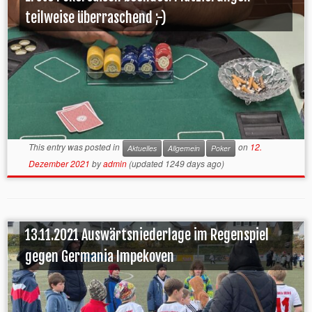
teilweise überraschend ;-)
This entry was posted in
on
12.
Aktuelles
Allgemein
Poker
Dezember 2021
by
admin
(updated 1249 days ago)
13.11.2021 Auswärtsniederlage im Regenspiel
gegen Germania Impekoven