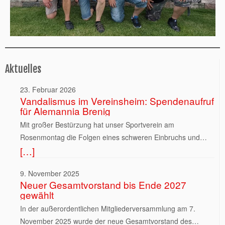
Aktuelles
23. Februar 2026
Vandalismus im Vereinsheim: Spendenaufruf
für Alemannia Brenig
Mit großer Bestürzung hat unser Sportverein am
Rosenmontag die Folgen eines schweren Einbruchs und
[…]
mutwilligen Vandalismus in seinem Vereinsheim festgestellt.
Die Tat ereignete sich am Karnevalswochenende. Nach
9. November 2025
Entdeckung der Zerstörung wurde umgehend die Polizei
Neuer Gesamtvorstand bis Ende 2027
verständigt. Unbekannte Täter brachen sämtliche
gewählt
Zugangstüren auf und verwüsteten das Gebäude erheblich.
In der außerordentlichen Mitgliederversammlung am 7.
Ein Feuerlöscher wurde vollständig entleert und das Pulver
November 2025 wurde der neue Gesamtvorstand des
in allen erreichbaren Räumen verteilt. Da sich dieses in