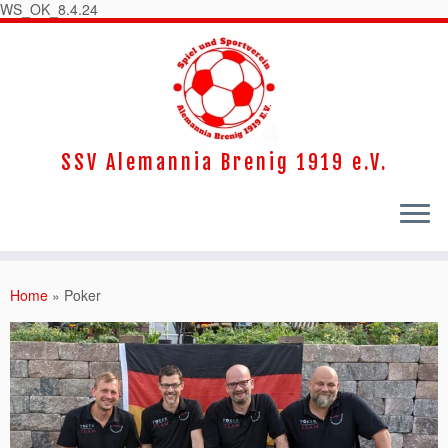
WS_OK_8.4.24
SSV Alemannia Brenig 1919 e.V.
Home
»
Poker