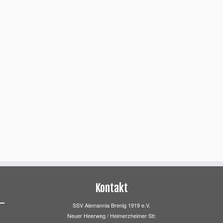
Kontakt
SSV Alemannia Brenig 1919 e.V.
Neuer Heerweg / Heimerzheimer Str.