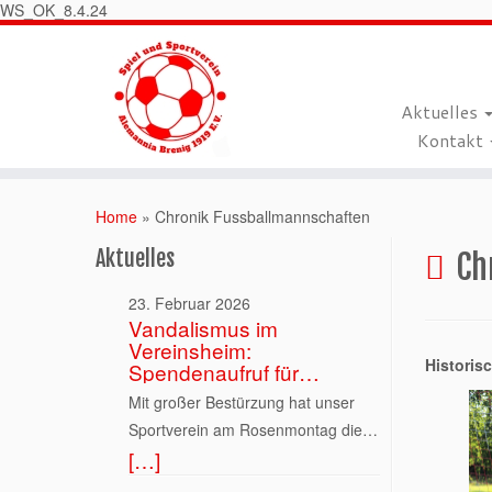
WS_OK_8.4.24
Aktuelles
Kontakt
Home
»
Chronik Fussballmannschaften
Aktuelles
Ch
23. Februar 2026
Vandalismus im
Vereinsheim:
Histori
Spendenaufruf für
Alemannia Brenig
Mit großer Bestürzung hat unser
Sportverein am Rosenmontag die
[…]
Folgen eines schweren Einbruchs
und mutwilligen Vandalismus in