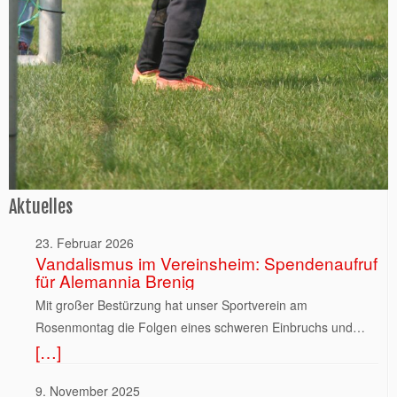
Aktuelles
23. Februar 2026
Vandalismus im Vereinsheim: Spendenaufruf
für Alemannia Brenig
Mit großer Bestürzung hat unser Sportverein am
Rosenmontag die Folgen eines schweren Einbruchs und
[…]
mutwilligen Vandalismus in seinem Vereinsheim festgestellt.
Die Tat ereignete sich am Karnevalswochenende. Nach
9. November 2025
Entdeckung der Zerstörung wurde umgehend die Polizei