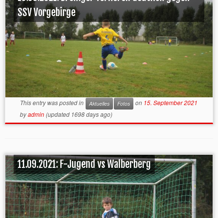
SSV Vorgebirge
This entry was posted in
on
15. September 2021
Aktuelles
Fotos
by
admin
(updated 1698 days ago)
11.09.2021: F-Jugend vs Walberberg