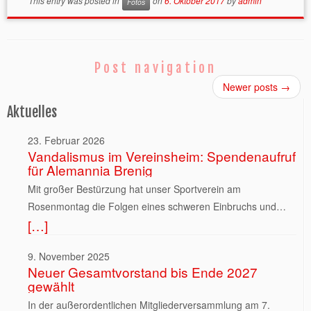
This entry was posted in
on
6. Oktober 2017
by
admin
Fotos
Post navigation
Newer posts
→
Aktuelles
23. Februar 2026
Vandalismus im Vereinsheim: Spendenaufruf
für Alemannia Brenig
Mit großer Bestürzung hat unser Sportverein am
Rosenmontag die Folgen eines schweren Einbruchs und
[…]
mutwilligen Vandalismus in seinem Vereinsheim festgestellt.
Die Tat ereignete sich am Karnevalswochenende. Nach
9. November 2025
Entdeckung der Zerstörung wurde umgehend die Polizei
Neuer Gesamtvorstand bis Ende 2027
verständigt. Unbekannte Täter brachen sämtliche
gewählt
Zugangstüren auf und verwüsteten das Gebäude erheblich.
In der außerordentlichen Mitgliederversammlung am 7.
Ein Feuerlöscher wurde vollständig entleert und das Pulver