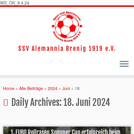
WS_OK_8.4.24
SSV Alemannia Brenig 1919 e.V.
Home
»
Alle Beiträge
»
2024
»
Juni
»
18
Daily Archives:
18. Juni 2024
1. EUBO Rollrasen Sommer Cup erfolgreich beim