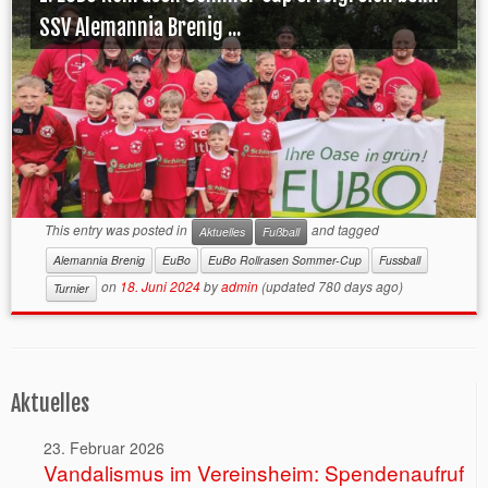
SSV Alemannia Brenig ...
This entry was posted in
and tagged
Aktuelles
Fußball
Alemannia Brenig
EuBo
EuBo Rollrasen Sommer-Cup
Fussball
on
18. Juni 2024
by
admin
(updated 780 days ago)
Turnier
Aktuelles
23. Februar 2026
Vandalismus im Vereinsheim: Spendenaufruf