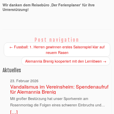
Wir danken dem Reisebüro ‚Der Ferienplaner‘ für ihre
Unterstützung!
Post navigation
←
Fussball: 1. Herren gewinnen erstes Saisonspiel klar auf
neuem Rasen
Alemannia Brenig kooperiert mit den Lernlöwen
→
Aktuelles
23. Februar 2026
Vandalismus im Vereinsheim: Spendenaufruf
für Alemannia Brenig
Mit großer Bestürzung hat unser Sportverein am
Rosenmontag die Folgen eines schweren Einbruchs und
[…]
mutwilligen Vandalismus in seinem Vereinsheim festgestellt.